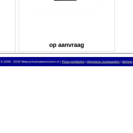
op aanvraag
© 2008 - 2026 Www.schoemakerenzoon.nl |
Privacyverklaring
|
Algemene voorwaarden
|
Beheer