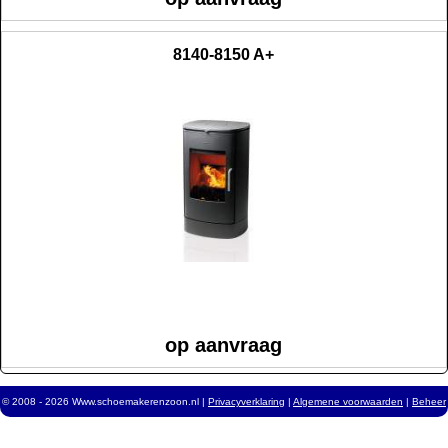
8140-8150 A+
op aanvraag
© 2008 - 2026 Www.schoemakerenzoon.nl |
Privacyverklaring
|
Algemene voorwaarden
|
Beheer