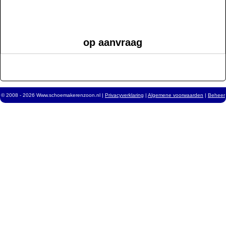
op aanvraag
© 2008 - 2026 Www.schoemakerenzoon.nl |
Privacyverklaring
|
Algemene voorwaarden
|
Beheer