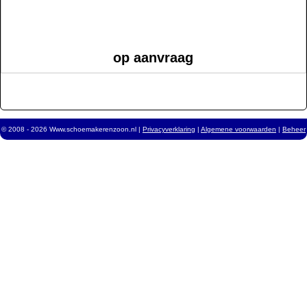
op aanvraag
© 2008 - 2026 Www.schoemakerenzoon.nl |
Privacyverklaring
|
Algemene voorwaarden
|
Beheer