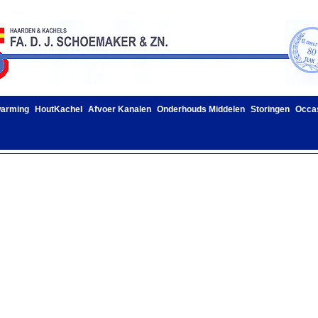
warming
HoutKachel
Afvoer Kanalen
Onderhouds Middelen
Storingen
Occa