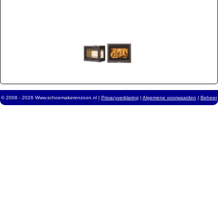
© 2008 - 2026 Www.schoemakerenzoon.nl |
Privacyverklaring
|
Algemene voorwaarden
|
Beheer