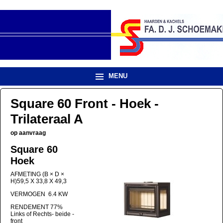
MENU
Square 60 Front - Hoek -
Trilateraal A
op aanvraag
Square 60
Hoek
AFMETING (B × D ×
H)59,5 X 33,8 X 49,3
VERMOGEN 6.4 KW
RENDEMENT 77%
Links of Rechts- beide -
front