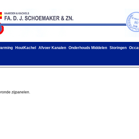
warming
HoutKachel
Afvoer Kanalen
Onderhouds Middelen
Storingen
Occa
eronde zijpanelen.