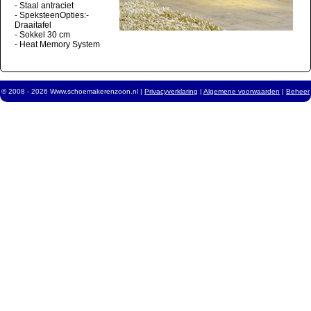
- Staal antraciet
- SpeksteenOpties:-
Draaitafel
- Sokkel 30 cm
- Heat Memory System
© 2008 - 2026 Www.schoemakerenzoon.nl |
Privacyverklaring
|
Algemene voorwaarden
|
Beheer