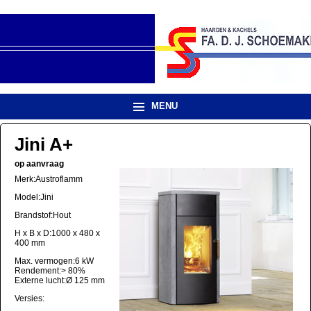
MENU
Jini A+
op aanvraag
Merk:Austroflamm
Model:Jini
Brandstof:Hout
H x B x D:1000 x 480 x
400 mm
Max. vermogen:6 kW
Rendement:> 80%
Externe lucht:Ø 125 mm
Versies: