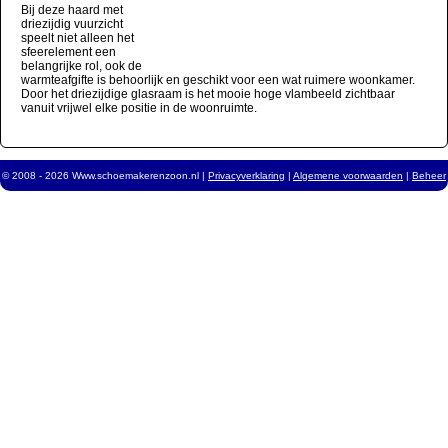
Bij deze haard met
driezijdig vuurzicht
speelt niet alleen het
sfeerelement een
belangrijke rol, ook de
warmteafgifte is behoorlijk en geschikt voor een wat ruimere woonkamer.
Door het driezijdige glasraam is het mooie hoge vlambeeld zichtbaar
vanuit vrijwel elke positie in de woonruimte.
© 2008 - 2026 Www.schoemakerenzoon.nl |
Privacyverklaring
|
Algemene voorwaarden
|
Beheer