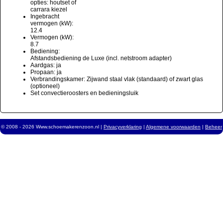
opties: houtset of
carrara kiezel
Ingebracht
vermogen (kW):
12.4
Vermogen (kW):
8.7
Bediening:
Afstandsbediening de Luxe (incl. netstroom adapter)
Aardgas: ja
Propaan: ja
Verbrandingskamer: Zijwand staal vlak (standaard) of zwart glas
(optioneel)
Set convectieroosters en bedieningsluik
© 2008 - 2026 Www.schoemakerenzoon.nl |
Privacyverklaring
|
Algemene voorwaarden
|
Beheer