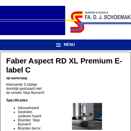
MENU
Faber Aspect RD XL Premium E-
label C
op aanvraag
Imposante 3-zijdige
doorkijk gashaard met
de unieke Step Burner®
Specificaties
Inbouwhaard
Gesloten
systeem haard
Brander: Step
Burner®
Brander decor