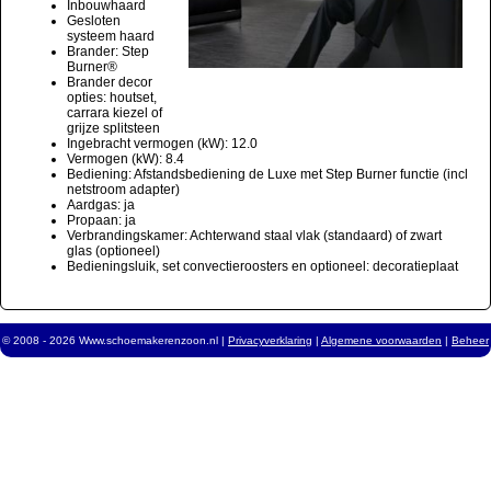
Inbouwhaard
Gesloten
systeem haard
Brander: Step
Burner®
Brander decor
opties: houtset,
carrara kiezel of
grijze splitsteen
Ingebracht vermogen (kW): 12.0
Vermogen (kW): 8.4
Bediening: Afstandsbediening de Luxe met Step Burner functie (incl
netstroom adapter)
Aardgas: ja
Propaan: ja
Verbrandingskamer: Achterwand staal vlak (standaard) of zwart
glas (optioneel)
Bedieningsluik, set convectieroosters en optioneel: decoratieplaat
© 2008 - 2026 Www.schoemakerenzoon.nl |
Privacyverklaring
|
Algemene voorwaarden
|
Beheer